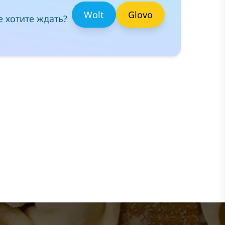
Wolt
Glovo
е хотите ждать?