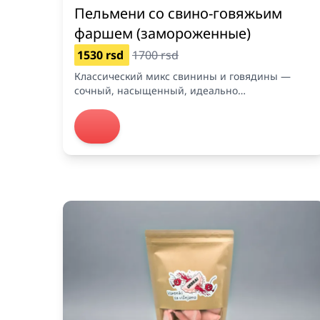
Пельмени со свино-говяжьим
фаршем (замороженные)
1530 rsd
1700 rsd
Классический микс свинины и говядины —
сочный, насыщенный, идеально
сбалансированный.